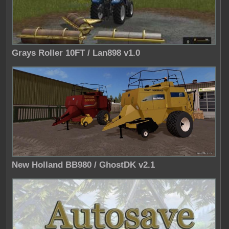
Grays Roller 10FT / Lan898 v1.0
New Holland BB980 / GhostDK v2.1