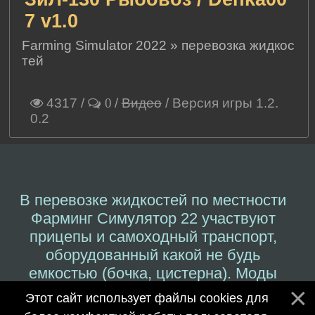
7 v1.0
Farming Simulator 2022
»
перевозка жидкос
тей
4317
/
/
Видео
/ Версия игры 1.2.
0
0.2
В перевозке жидкостей по местности
Фарминг Симулятор 22 участвуют
прицепы и самоходный транспорт,
оборудованный какой не будь
емкостью (бочка, цистерна). Моды
скачать топливозаправщика для ФС
Этот сайт использует файлы cookies для
2022, а также транспортировки воды.