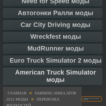
Need for Speed моды
Автогонки Ралли моды
Car City Driving моды
Wreckfest моды
MudRunner моды
Euro Truck Simulator 2 моды
American Truck Simulator
моды
»
ГЛАВНАЯ
FARMING SIMULATOR
»
2022 МОДЫ
ПЕРЕВОЗКА
« Полезность от рекламы / The point of
advertising! »
ЖИДКОСТЕЙ