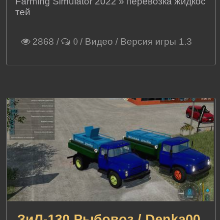
Farming Simulator 2022
»
перевозка жидкос
тей
2868
/
/
Видео
/ Версия игры 1.3
0
ЗиЛ-130 Рыбовоз / Denka00