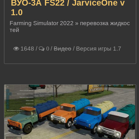
ВУО-3А FS22 / JarviceOne v
1.0
Farming Simulator 2022
»
перевозка жидкос
тей
1648
/
/
Видео
/ Версия игры 1.7
0