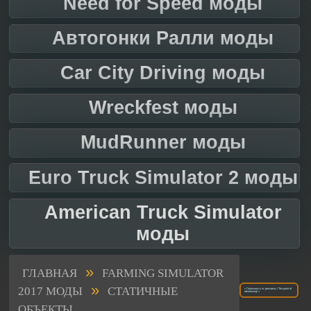
Need for Speed моды
Автогонки Ралли моды
Car City Driving моды
Wreckfest моды
MudRunner моды
Euro Truck Simulator 2 моды
American Truck Simulator
моды
»
ГЛАВНАЯ
FARMING SIMULATOR
»
2017 МОДЫ
СТАТИЧНЫЕ
« Полезность от рекламы / The point of
advertising! »
ОБЪЕКТЫ