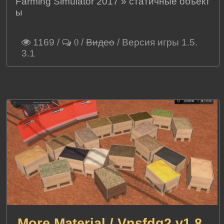
Farming Simulator 2017
»
статичные объект
ы
1169
/
/
Видео
/ Версия игры 1.5.
0
3.1
More Material / Vnsfdg2 v1.8