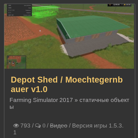
Depot Shed / Moechtegernb
auer v1.0
Farming Simulator 2017
»
статичные объект
ы
793
/
/
Видео
/ Версия игры 1.5.3.
0
1