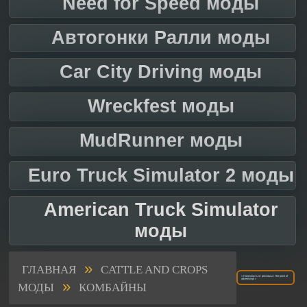
Need for Speed моды
Автогонки Ралли моды
Car City Driving моды
Wreckfest моды
MudRunner моды
Euro Truck Simulator 2 моды
American Truck Simulator
моды
»
ГЛАВНАЯ
CATTLE AND CROPS
« Полезность от рекламы / The point of
»
advertising! »
МОДЫ
КОМБАЙНЫ