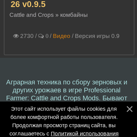
26 v0.9.5
Cattle and Crops
»
комбайны
2730
/
/
Видео
/ Версия игры 0.9
0
Аграрная техника по сбору зерновых и
других урожаев в игре Professional
Farmer: Cattle and Crops Mods. Бывают
специальные комбайны для Cattle and
Этот сайт использует файлы cookies для
Crops в аграрной промышленности.
более комфортной работы пользователя.
Продолжая просмотр страниц сайта, вы
©
Modfix.Ru
–
Симулятор моды 2017-
соглашаетесь с
Политикой использования