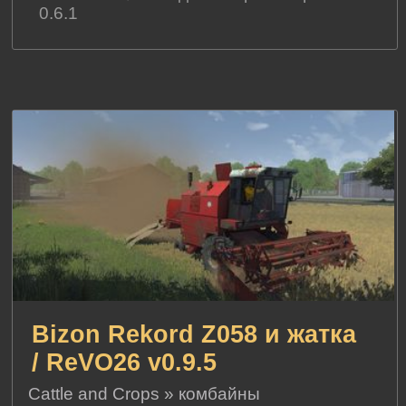
0.6.1
Bizon Rekord Z058 и жатка
/ ReVO26 v0.9.5
Cattle and Crops
»
комбайны