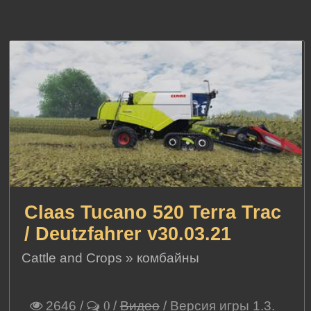
Claas Tucano 520 Terra Trac
/ Deutzfahrer v30.03.21
Cattle and Crops
»
комбайны
2646
/
/
Видео
/ Версия игры 1.3.
0