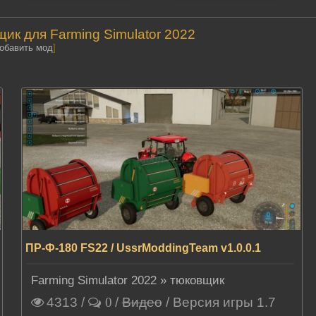
к для Farming Simulator 2022
добавить мод
]
ПР-Ф-180 FS22 / UssrModdingTeam v1.0.0.1
Farming Simulator 2022
»
тюковщик
4313
/
/
Видео
/ Версия игры 1.7
0