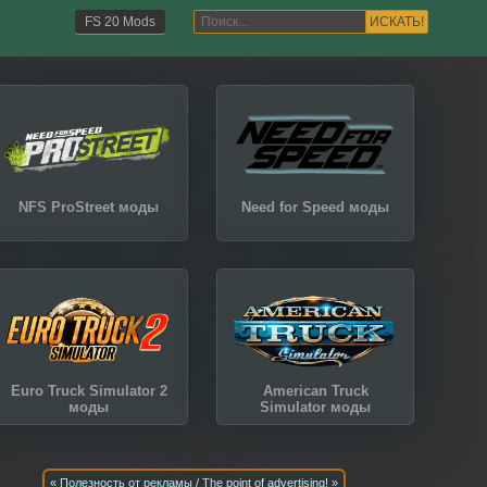
ИСКАТЬ!
FS 20 Mods
NFS ProStreet моды
Need for Speed моды
Euro Truck Simulator 2
American Truck
моды
Simulator моды
« Полезность от рекламы / The point of advertising! »