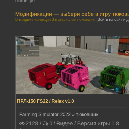
ТЮКОВЩИК
Модификации — выбери себе в игру тюковщи
В моддинг-колекции
3
материалов тюковщик. [
Войти на сайт и 
ПРЛ-150 FS22 / Relax v1.0
Farming Simulator 2022
»
тюковщик
2128
/
/
Видео
/ Версия игры 1.8.
0