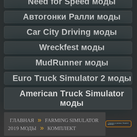
Need for Speed моды
Автогонки Ралли моды
Car City Driving моды
Wreckfest моды
MudRunner моды
Euro Truck Simulator 2 моды
American Truck Simulator
моды
»
ГЛАВНАЯ
FARMING SIMULATOR
« Полезность от рекламы / The point of
»
advertising! »
2019 МОДЫ
КОМПЛЕКТ