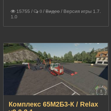
15755
/
/
Видео
/ Версия игры 1.7.
0
1.0
Комплекс 65М2Б3-К / Relax