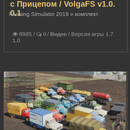
с Прицепом / VolgaFS v1.0.
0.1
Farming Simulator 2019
»
комплект
8985
/
/
Видео
/ Версия игры 1.7.
0
1.0