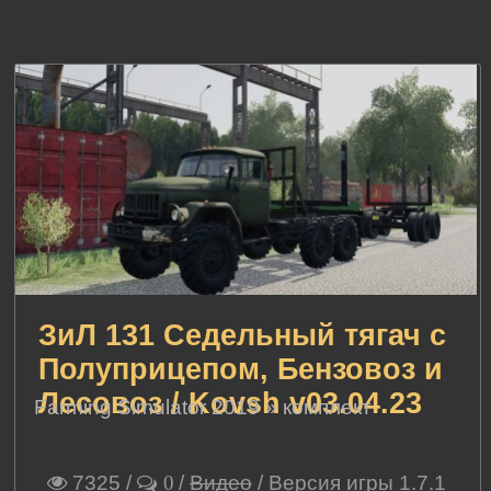
ЗиЛ 131 Седельный тягач с
Полуприцепом, Бензовоз и
Лесовоз / Kovsh v03.04.23
Farming Simulator 2019
»
комплект
7325
/
/
Видео
/ Версия игры 1.7.1
0