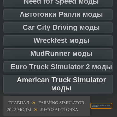
Need for Speed моды
Автогонки Ралли моды
Car City Driving моды
Wreckfest моды
MudRunner моды
Euro Truck Simulator 2 моды
American Truck Simulator
моды
»
ГЛАВНАЯ
FARMING SIMULATOR
« Полезность от рекламы / The point of
»
advertising! »
2022 МОДЫ
ЛЕСОЗАГОТОВКА