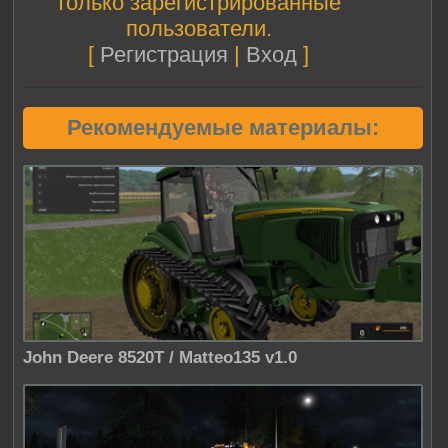
только зарегистрированные
пользователи.
[
Регистрация
|
Вход
]
Рекомендуемые материалы:
John Deere 8520T / Matteo135 v1.0