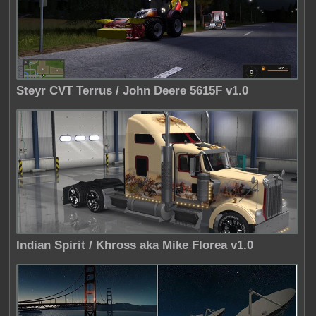
Steyr CVT Terrus / John Deere 5615F v1.0
Indian Spirit / Khross aka Mike Florea v1.0