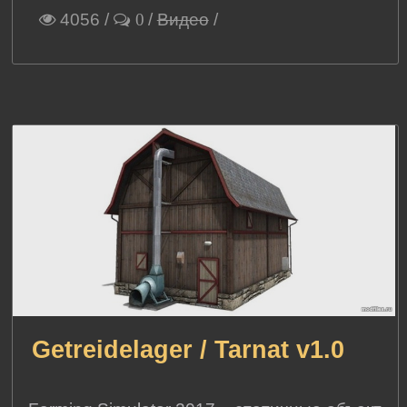
4056
/
/
Видео
/
0
Getreidelager / Tarnat v1.0