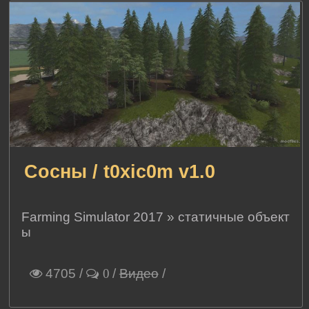
Сосны / t0xic0m v1.0
Farming Simulator 2017
»
статичные объект
ы
4705
/
/
Видео
/
0