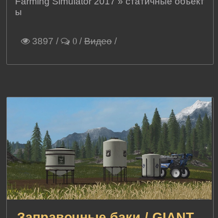
Farming Simulator 2017
»
статичные объект
ы
3897
/
/
Видео
/
0
Заправочные баки / GIANT