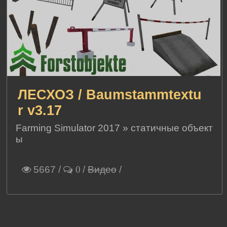
ЛЕСХОЗ / Baumstammtextu
r v3.17
Farming Simulator 2017
»
статичные объект
ы
5667
/
/
Видео
/
0