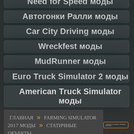
Need for Speed моды
Автогонки Ралли моды
Car City Driving моды
Wreckfest моды
MudRunner моды
Euro Truck Simulator 2 моды
American Truck Simulator
моды
»
ГЛАВНАЯ
FARMING SIMULATOR
»
2017 МОДЫ
СТАТИЧНЫЕ
« Полезность от рекламы / The point of
advertising! »
ОБЪЕКТЫ