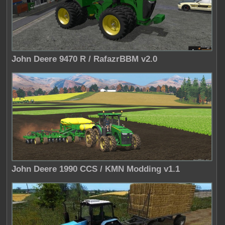
John Deere 9470 R / RafazrBBM v2.0
John Deere 1990 CCS / KMN Modding v1.1