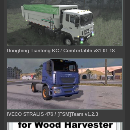
Dongfeng Tianlong KC / Comfortable v31.01.18
IVECO STRALIS 476 / [FSM]Team v1.2.3