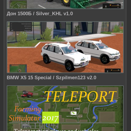
Дон 1500Б / Silver_KHL v1.0
BMW X5 15 Special / Szpilmen123 v2.0