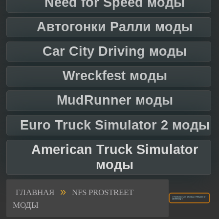
Need for Speed моды
Автогонки Ралли моды
Car City Driving моды
Wreckfest моды
MudRunner моды
Euro Truck Simulator 2 моды
American Truck Simulator
моды
»
ГЛАВНАЯ
NFS PROSTREET
« Полезность от рекламы / The point of
advertising! »
МОДЫ