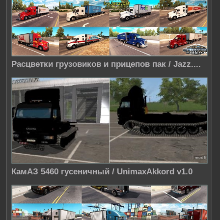
Расцветки грузовиков и прицепов пак / Jazz....
КамАЗ 5460 гусеничный / UnimaxAkkord v1.0