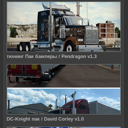
тюнинг Пак бамперы / Pendragon v1.3
DC-Knight пак / David Corley v1.0