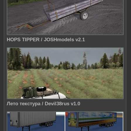
HOPS TIPPER / JOSHmodels v2.1
Лето текстура / Devil38rus v1.0