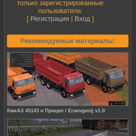
только зарегистрированные
пользователи.
[
Регистрация
|
Вход
]
Рекомендуемые материалы:
КамАЗ 45143 и Прицеп / Eraevgenij v1.0