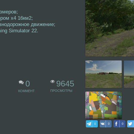
змеров;
ром х4 16км2;
езнодорожное движение;
ng Simulator 22.
9645
0
ПРОСМОТРЫ
КОММЕНТ
0
0
0