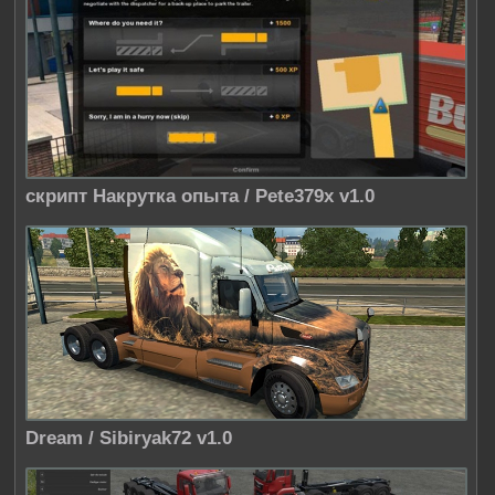
скрипт Накрутка опыта / Pete379x v1.0
Dream / Sibiryak72 v1.0