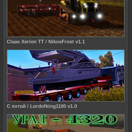
Claas Xerion TT / NikosFrost v1.1
С яхтой / Lordofking1100 v1.0