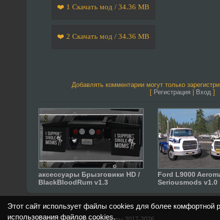
❤️ 1 Скачать мод / 34.36 MB
❤️ 2 Скачать мод / 34.36 MB
Добавлять комментарии могут только зарегистр
[
Регистрация
|
Вход
]
аксессуары Брызговики HD /
Ford L9000 Aeroma
BlackBloodRum v1.3
Seriousmods v1.0
Этот сайт использует файлы cookies для более комфортной 
использования файлов cookies
.
©
Modfix.Ru
–
Симулятор моды 2017-2026