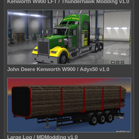
Kenworth W900 LFT / Thunderhawk Modding v1.0
John Deere Kenworth W900 / Adyx50 v1.0
Large Log / MDModding v1.0