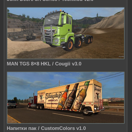
MAN TGS 8×8 HKL / Cougii v3.0
Напитки пак / CustomColors v1.0