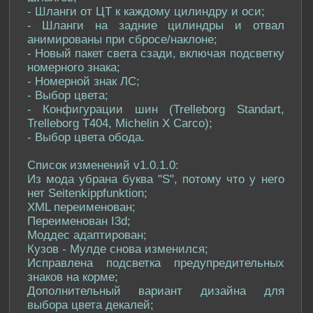
- Шланги от ЦТ к каждому цилиндру и оси;
- Шланги на задние цилиндры и отвал
анимированы при сбросе/наклоне;
- Новый пакет света сзади, включая подсветку
номерного знака;
- Номерной знак ЛС;
- Выбор цвета;
- Конфигурации шин (Trelleborg Standart,
Trelleborg T404, Michelin X Carco);
- Выбор цвета обода.
Список изменений v1.0.1.0:
Из мода убрана буква "S", потому что у него
нет Seitenkippfunktion;
XML переименован;
Переименован I3d;
Моддес адаптирован;
Кузов - Мулде снова изменился;
Исправлена ​​подсветка предупредительных
знаков на корме;
Дополнительный вариант дизайна для
выбора цвета декалей;