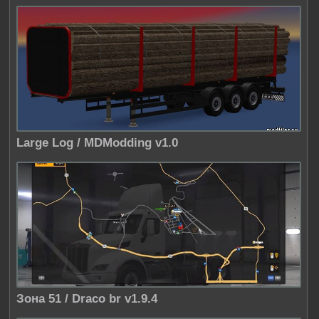
Large Log / MDModding v1.0
Зона 51 / Draco br v1.9.4