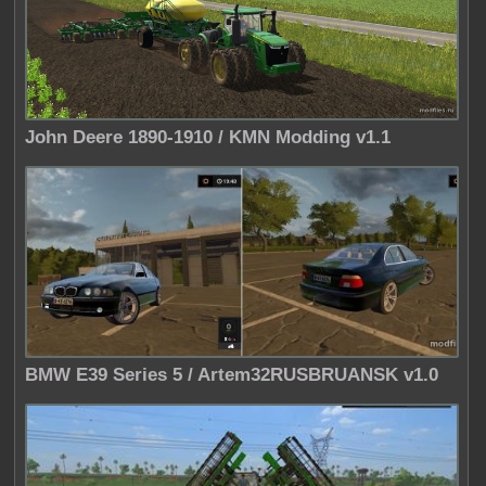
John Deere 1890-1910 / KMN Modding v1.1
BMW E39 Series 5 / Artem32RUSBRUANSK v1.0