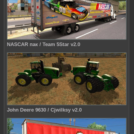
NASCAR пак / Team 5Star v2.0
John Deere 9630 / Cjwilksy v2.0