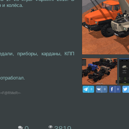
 и колёса.
едали, приборы, карданы, КПП
отработал.
0
0
0
: -=F@RMeR=-
3819