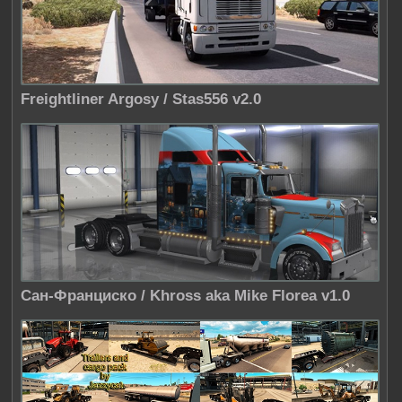
Freightliner Argosy / Stas556 v2.0
Сан-Франциско / Khross aka Mike Florea v1.0