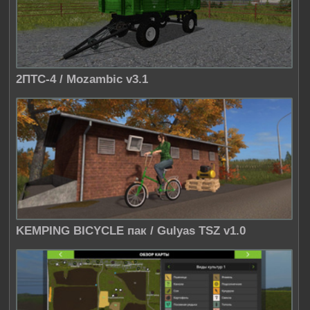
2ПТС-4 / Mozambic v3.1
KEMPING BICYCLE пак / Gulyas TSZ v1.0