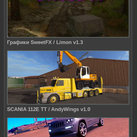
Графики SweetFX / Limon v1.3
SCANIA 112E TT / AndyWings v1.0