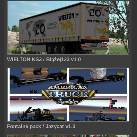
WIELTON NS3 / Błążej123 v1.0
Fontaine pack / Jazycat v1.0