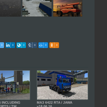
0
0
0
0
0
0
S INCLUDING
МАЗ 6422 RTA / JAWA
PTS / TW....
v18.06.16