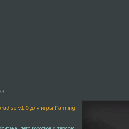
ЧИ
adise v1.0 для игры Farming
нтана, лето короткое и теплое;