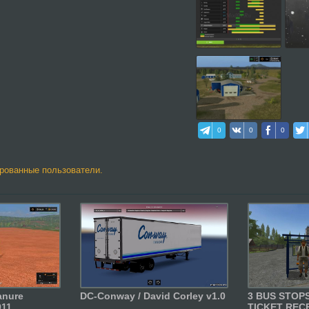
0
0
0
ированные пользователи.
anure
DC-Conway / David Corley v1.0
3 BUS STOP
1....
TICKET RECEI