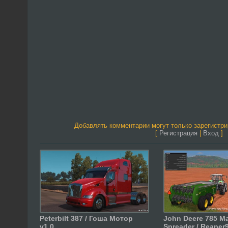
Добавлять комментарии могут только зарегистр
[
Регистрация
|
Вход
]
Peterbilt 387 / Гоша Мотор
John Deere 785 M
v1.0
Spreader / Reaper91