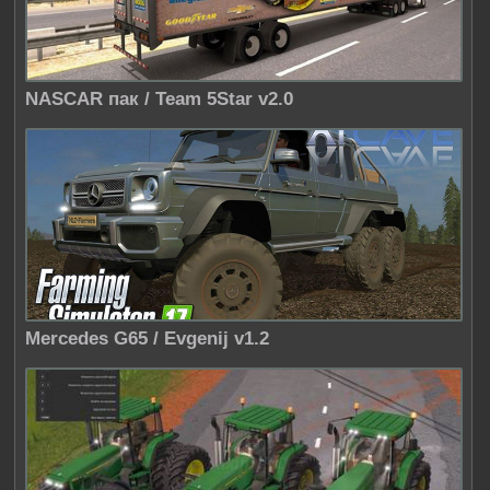
NASCAR пак / Team 5Star v2.0
Mercedes G65 / Evgenij v1.2