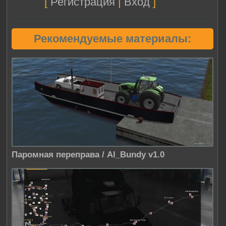
[
Регистрация
|
Вход
]
Рекомендуемые материалы:
Паромная переправа / Al_Bundy v1.0