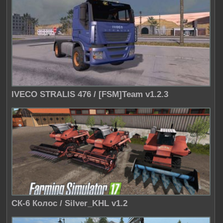
IVECO STRALIS 476 / [FSM]Team v1.2.3
СК-6 Колос / Silver_KHL v1.2