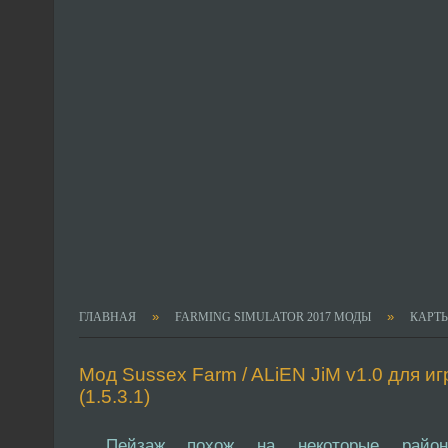
»
»
ГЛАВНАЯ
FARMING SIMULATOR 2017 МОДЫ
КАРТ
Мод Sussex Farm / ALiEN JiM v1.0 для иг
(1.5.3.1)
Пейзаж похож на некоторые район