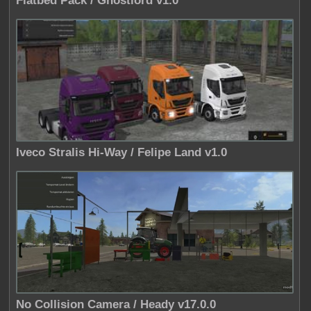
Flatbed Pack / Ghostlord v1.0
Iveco Stralis Hi-Way / Felipe Land v1.0
No Collision Camera / Heady v17.0.0