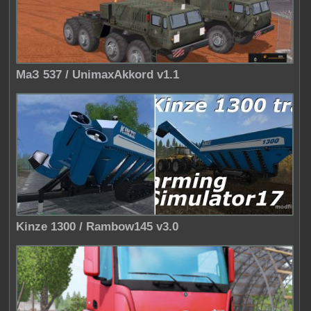
МаЗ 537 / UnimaxAkkord v1.1
Kinze 1300 / Rambow145 v3.0