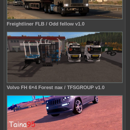
Freightliner FLB / Odd fellow v1.0
Volvo FH 6×4 Forest пак / TFSGROUP v1.0