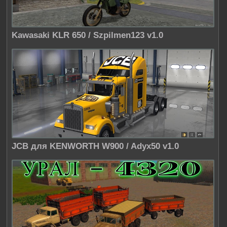
Kawasaki KLR 650 / Szpilmen123 v1.0
JCB для KENWORTH W900 / Adyx50 v1.0