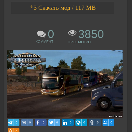
ᛎ3 Скачать мод / 117 MB
0
3850
КОММЕНТ
ПРОСМОТРЫ
0
0
0
0
0
0
0
0
0