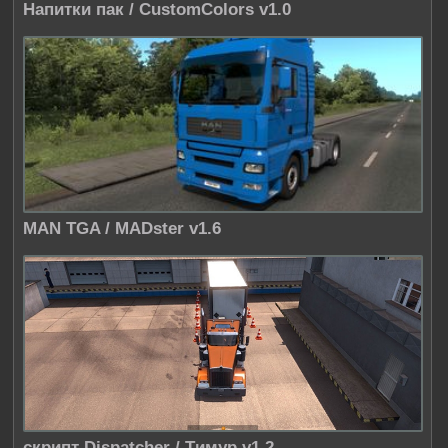
Напитки пак / CustomColors v1.0
MAN TGA / MADster v1.6
скрипт Dispatcher / Tимур v1.2