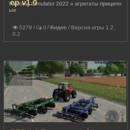
ер v1.0
Farming Simulator 2022
»
агрегаты прицепн
ые
5279
/
/
Видео
/ Версия игры 1.2.
0
0.2