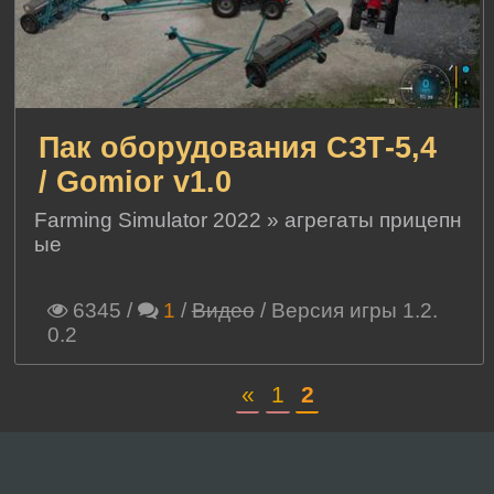
Пак оборудования СЗТ-5,4
/ Gomior v1.0
Farming Simulator 2022
»
агрегаты прицепн
ые
6345
/
1
/
Видео
/ Версия игры 1.2.
0.2
«
1
2