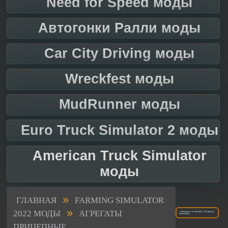
Need for Speed моды
Автогонки Ралли моды
Car City Driving моды
Wreckfest моды
MudRunner моды
Euro Truck Simulator 2 моды
American Truck Simulator
моды
»
ГЛАВНАЯ
FARMING SIMULATOR
»
2022 МОДЫ
АГРЕГАТЫ
« Полезность от рекламы / The point of
advertising! »
ПРИЦЕПНЫЕ