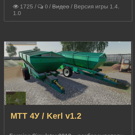
1725
/
/
Видео
/ Версия игры 1.4.
0
1.0
МТТ 4У / Kerl v1.2