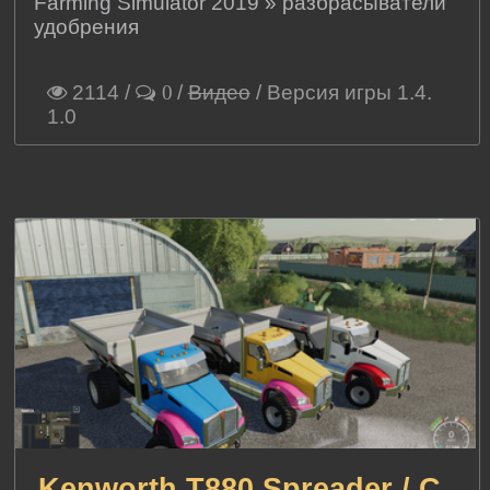
Farming Simulator 2019
»
разбрасыватели
удобрения
2114
/
/
Видео
/ Версия игры 1.4.
0
1.0
Kenworth T880 Spreader / C