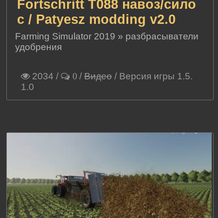
Fortschritt T088 навоз/сило
с / Patyesz modding v2.0
Farming Simulator 2019
»
разбрасыватели
удобрения
2034
/
/
Видео
/ Версия игры 1.5.
0
1.0