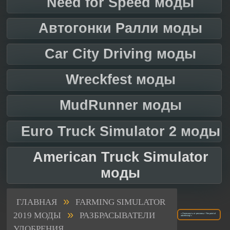
Need for Speed моды
Автогонки Ралли моды
Car City Driving моды
Wreckfest моды
MudRunner моды
Euro Truck Simulator 2 моды
American Truck Simulator
моды
»
ГЛАВНАЯ
FARMING SIMULATOR
»
2019 МОДЫ
РАЗБРАСЫВАТЕЛИ
« Полезность от рекламы / The point of
advertising! »
УДОБРЕНИЯ