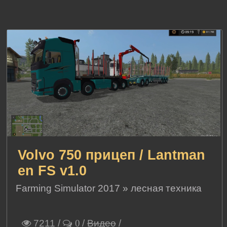
Volvo 750 прицеп / Lantman
en FS v1.0
Farming Simulator 2017
»
лесная техника
7211
/
/
Видео
/
0