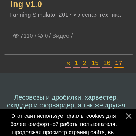
ing v1.0
Farming Simulator 2017
»
лесная техника
7110
/
/
Видео
/
0
«
1
2
15
16
17
Лесовозы и дробилки, харвестер,
скиддер и форвардер, а так же другая
техника работающая с лесным
Этот сайт использует файлы cookies для
производством.
более комфортной работы пользователя.
Продолжая просмотр страниц сайта, вы