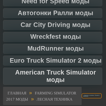
Need for Speed моды
Автогонки Ралли моды
Car City Driving моды
Wreckfest моды
MudRunner моды
Euro Truck Simulator 2 моды
American Truck Simulator
моды
»
ГЛАВНАЯ
FARMING SIMULATOR
« Полезность от рекламы / The point of
»
advertising! »
2017 МОДЫ
ЛЕСНАЯ ТЕХНИКА