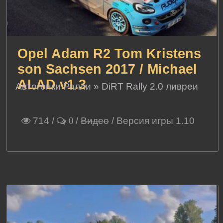
Opel Adam R2 Tom Kristens
son Sachsen 2017 / Michael
ALAD v1.3
Автогонки Ралли
»
DiRT Rally 2.0 ливреи
714
/
/
Видео
/ Версия игры 1.10
0