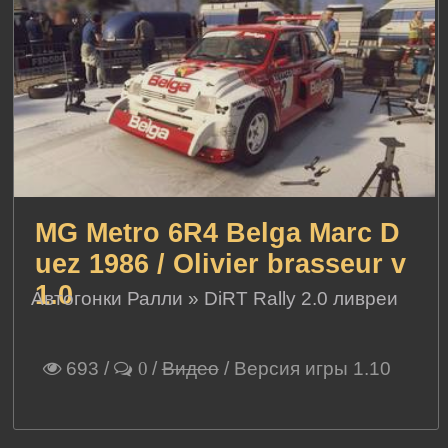
MG Metro 6R4 Belga Marc D
uez 1986 / Olivier brasseur v
1.0
Автогонки Ралли
»
DiRT Rally 2.0 ливреи
693
/
/
Видео
/ Версия игры 1.10
0