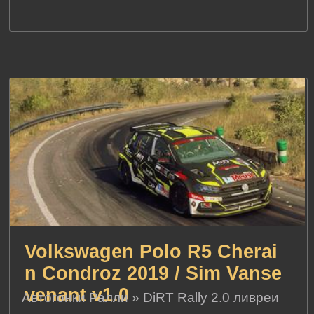
Volkswagen Polo R5 Cherai
n Condroz 2019 / Sim Vanse
venant v1.0
Автогонки Ралли
»
DiRT Rally 2.0 ливреи