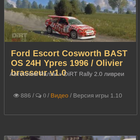
Ford Escort Cosworth BAST
OS 24H Ypres 1996 / Olivier
brasseur v1.0
Автогонки Ралли
»
DiRT Rally 2.0 ливреи
886
/
/
Видео
/ Версия игры 1.10
0