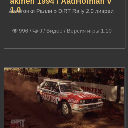
äkinen 1994 / AadHofman v
1.0
Автогонки Ралли
»
DiRT Rally 2.0 ливреи
996
/
/
Видео
/ Версия игры 1.10
0