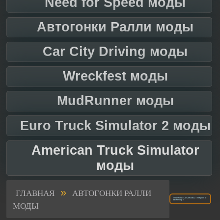
Need for Speed моды
Автогонки Ралли моды
Car City Driving моды
Wreckfest моды
MudRunner моды
Euro Truck Simulator 2 моды
American Truck Simulator
моды
»
ГЛАВНАЯ
АВТОГОНКИ РАЛЛИ
« Полезность от рекламы / The point of
advertising! »
МОДЫ