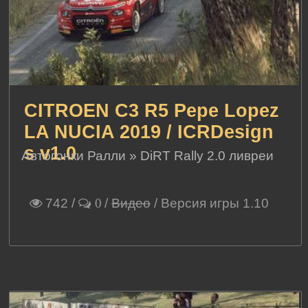
CITROEN C3 R5 Pepe Lopez
LA NUCIA 2019 / ICRDesign
s v1.0
Автогонки Ралли
»
DiRT Rally 2.0 ливреи
742
/
/
Видео
/ Версия игры 1.10
0