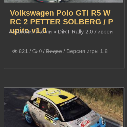
Volkswagen Polo GTI R5 W
RC 2 PETTER SOLBERG / P
upito v1.0
Автогонки Ралли
»
DiRT Rally 2.0 ливреи
821
/
/
Видео
/ Версия игры 1.8
0