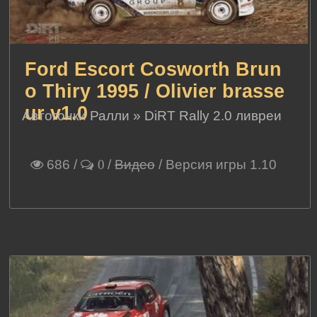
Ford Escort Cosworth Brun
o Thiry 1995 / Olivier brasse
ur v1.0
Автогонки Ралли
»
DiRT Rally 2.0 ливреи
686
/
/
Видео
/ Версия игры 1.10
0