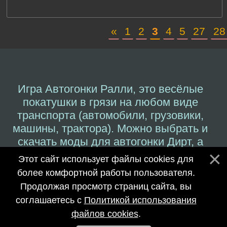
«
1
2
3
4
5
27
28
Игра Автогонки Ралли, это весёлые
покатушки в грязи на любом виде
транспорта (автомобили, грузовики,
машины, трактора). Можно выбрать и
скачать моды для автогонки Дирт, а
также другим играм которые дадут
Этот сайт использует файлы cookies для
восторга за рулём ралли.
более комфортной работы пользователя.
Продолжая просмотр страниц сайта, вы
©
Modfix.Ru
–
Симулятор моды 2017-
соглашаетесь с
Политикой использования
2026
файлов cookies
.