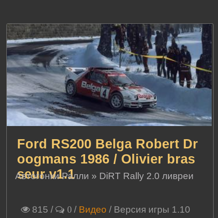
Ford RS200 Belga Robert Dr
oogmans 1986 / Olivier bras
seur v1.1
Автогонки Ралли
»
DiRT Rally 2.0 ливреи
815
/
/
Видео
/ Версия игры 1.10
0