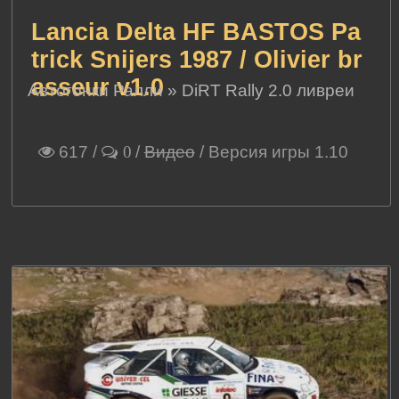
Lancia Delta HF BASTOS Pa
trick Snijers 1987 / Olivier br
asseur v1.0
Автогонки Ралли
»
DiRT Rally 2.0 ливреи
617
/
/
Видео
/ Версия игры 1.10
0