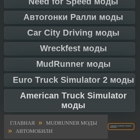
Need for Speed моды
Автогонки Ралли моды
Car City Driving моды
Wreckfest моды
MudRunner моды
Euro Truck Simulator 2 моды
American Truck Simulator
моды
»
ГЛАВНАЯ
MUDRUNNER МОДЫ
« Полезность от рекламы / The point of
»
advertising! »
АВТОМОБИЛИ