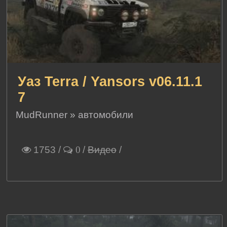
Уаз Terra / Yansors v06.11.1
7
MudRunner
»
автомобили
1753
/
/
Видео
/
0