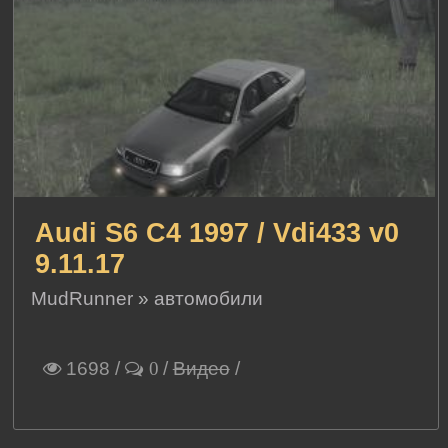
Audi S6 C4 1997 / Vdi433 v0
9.11.17
MudRunner
»
автомобили
1698
/
/
Видео
/
0