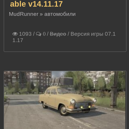
able v14.11.17
MudRunner
»
автомобили
1093
/
/
Видео
/ Версия игры 07.1
0
1.17