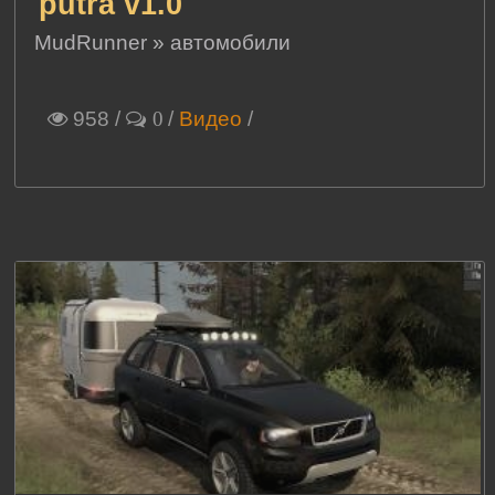
putra v1.0
MudRunner
»
автомобили
958
/
/
Видео
/
0