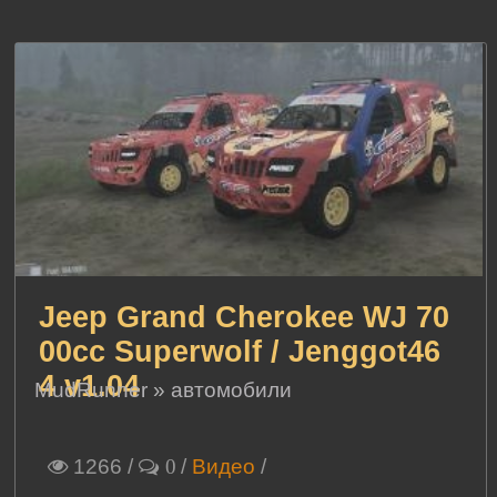
Jeep Grand Cherokee WJ 70
00cc Superwolf / Jenggot46
4 v1.04
MudRunner
»
автомобили
1266
/
/
Видео
/
0