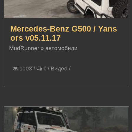
Mercedes-Benz G500 / Yans
ors v05.11.17
MudRunner
»
автомобили
1103
/
/
Видео
/
0