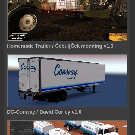
Homemade Trailer / ČebuljČek modding v1.0
DC-Conway / David Corley v1.0