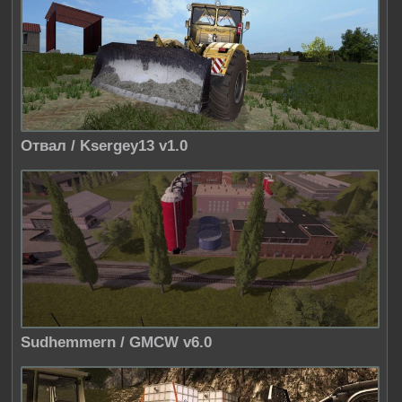
Отвал / Ksergey13 v1.0
Sudhemmern / GMCW v6.0